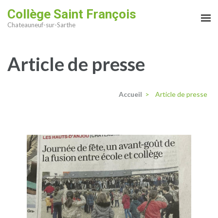
Aller
Collège Saint François
au
Chateauneuf-sur-Sarthe
contenu
(Pressez
Article de presse
Entrée)
Accueil
>
Article de presse