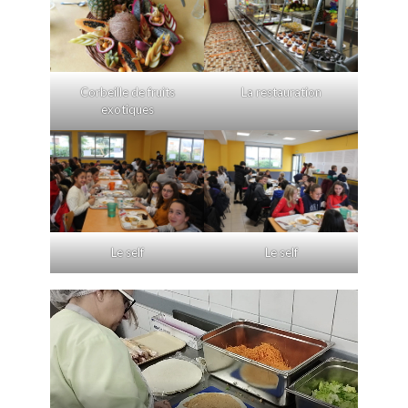
Corbeille de fruits
La restauration
exotiques
Le self
Le self